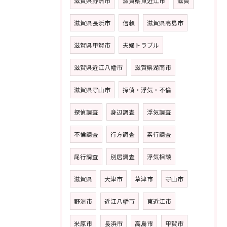
滋賀県野洲市
滋賀県東近江市
滋賀
滋賀県長浜市
信頼
滋賀県高島市
滋賀県甲賀市
夫婦トラブル
滋賀県近江八幡市
滋賀県湖南市
滋賀県守山市
探偵・浮気・不倫
探偵調査
身辺調査
浮気調査
不倫調査
行方調査
素行調査
尾行調査
別居調査
浮気相談
滋賀県
大津市
草津市
守山市
野洲市
近江八幡市
東近江市
米原市
長浜市
高島市
甲賀市