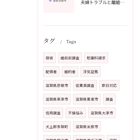
夫婦トラブルと離婚相談を滋賀県野洲市で費用や無料窓口の選び方まで詳しく解説
タグ
Tags
探偵
婚前前調査
慰謝料請求
配偶者
婚約者
浮気証拠
滋賀県彦根市
従業員調査
即日対応
滋賀県草津市
滋賀県栗東市
調査
信用調査
不倫悩み
滋賀県大津市
犬上郡多賀町
滋賀県米原市