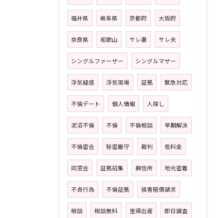
福井県
岐阜県
京都府
大阪府
奈良県
和歌山
サレ妻
サレ夫
シングルファーザー
シングルマザー
浮気疑惑
浮気現場
証拠
緊急対応
不倫デート
個人情報
人探し
泥沼不倫
不倫
不倫相談
早期解決
不倫密会
秘密厳守
裁判
低料金
同窓会
証拠招集
興信所
地元密着
不貞行為
不倫証拠
損害賠償請求
相談
相談無料
里帰出産
即日調査