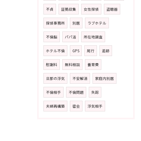
不貞
証拠収集
女性探偵
盗聴器
探偵事務所
別居
ラブホテル
不倫脳
パパ活
所在地調査
ホテル不倫
GPS
尾行
追跡
慰謝料
無料相談
養育費
旦那の浮気
不安解消
家庭内別居
不倫相手
不倫問題
失踪
夫婦再構築
密会
浮気相手